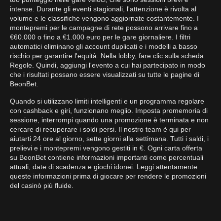
intense. Durante gli eventi stagionali, l'attenzione è rivolta al
volume e le classifiche vengono aggiornate costantemente. I
montepremi per le campagne di rete possono arrivare fino a
€60.000 o fino a €1.000 euro per le gare giornaliere. I filtri
automatici eliminano gli account duplicati e i modelli a basso
rischio per garantire l'equità. Nella lobby, fare clic sulla scheda
Regole. Quindi, aggiungi l'evento a cui hai partecipato in modo
che i risultati possano essere visualizzati su tutte le pagine di
BeonBet.
Quando si utilizzano limiti intelligenti e un programma regolare
con cashback e giri, funzionano meglio. Imposta promemoria di
sessione, interrompi quando una promozione è terminata e non
cercare di recuperare i soldi persi. Il nostro team è qui per
aiutarti 24 ore al giorno, sette giorni alla settimana. Tutti i saldi, i
prelievi e i montepremi vengono gestiti in €. Ogni carta offerta
su BeonBet contiene informazioni importanti come percentuali
attuali, date di scadenza e giochi idonei. Leggi attentamente
queste informazioni prima di giocare per rendere le promozioni
del casinò più fluide.