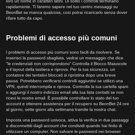
loro un nome in caratteri latini. Di solito i controlli terminano
rapidamente. Ti faremo sapere nel tuo centro messaggi su
BeonBet se manca qualcosa, così potrai ricaricarlo senza dover
rifare tutto da capo.
Problemi di accesso più comuni
I problemi di accesso più comuni sono facili da risolvere. Se
inserisci la password sbagliata, vedrai un messaggio che dice
"le credenziali non corrispondono" Controlla il Blocco Maiuscole
e il layout della tastiera e riprova. Per la tua sicurezza, un
contatore dei tentativi bloccati si ripristina dopo una breve
pausa. Potrebbero verificarsi controlli aggiuntivi se utilizzi una
VPN, quindi interrompila e riprova. Controlla la tua cartella spam
o aggiungi il nostro indirizzo email alla tua lista contatti se non
ricevi le nostre email. È possibile controllare lo stato del tuo
account e ottenere assistenza per il recupero su BeonBet 24 ore
al giorno, sette giorni alla settimana tramite la nostra chat.
Imposta una password univoca, attiva la verifica in due passaggi
e disconnettiti dagli account che condividi quando hai finito di
utilizzare un computer. Non salvare le password nei browser