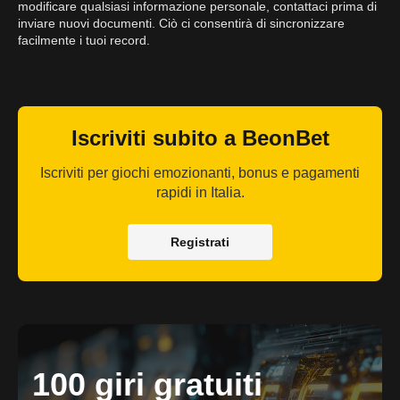
modificare qualsiasi informazione personale, contattaci prima di
inviare nuovi documenti. Ciò ci consentirà di sincronizzare
facilmente i tuoi record.
Iscriviti subito a BeonBet
Iscriviti per giochi emozionanti, bonus e pagamenti
rapidi in Italia.
Registrati
100 giri gratuiti