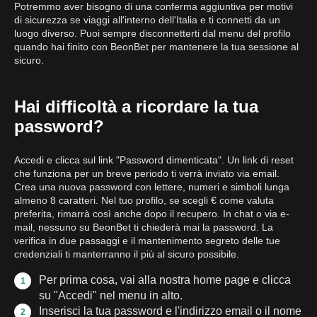
Potremmo aver bisogno di una conferma aggiuntiva per motivi
di sicurezza se viaggi all'interno dell'Italia e ti connetti da un
luogo diverso. Puoi sempre disconnetterti dal menu del profilo
quando hai finito con BeonBet per mantenere la tua sessione al
sicuro.
Hai difficoltà a ricordare la tua
password?
Accedi e clicca sul link "Password dimenticata". Un link di reset
che funziona per un breve periodo ti verrà inviato via email.
Crea una nuova password con lettere, numeri e simboli lunga
almeno 8 caratteri. Nel tuo profilo, se scegli € come valuta
preferita, rimarrà così anche dopo il recupero. In chat o via e-
mail, nessuno su BeonBet ti chiederà mai la password. La
verifica in due passaggi e il mantenimento segreto delle tue
credenziali ti manterranno il più al sicuro possibile.
Per prima cosa, vai alla nostra home page e clicca
su "Accedi" nel menu in alto.
Inserisci la tua password e l'indirizzo email o il nome