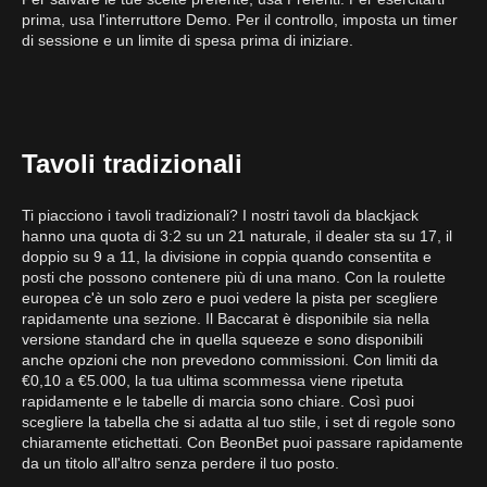
prima, usa l'interruttore Demo. Per il controllo, imposta un timer
di sessione e un limite di spesa prima di iniziare.
Tavoli tradizionali
Ti piacciono i tavoli tradizionali? I nostri tavoli da blackjack
hanno una quota di 3:2 su un 21 naturale, il dealer sta su 17, il
doppio su 9 a 11, la divisione in coppia quando consentita e
posti che possono contenere più di una mano. Con la roulette
europea c'è un solo zero e puoi vedere la pista per scegliere
rapidamente una sezione. Il Baccarat è disponibile sia nella
versione standard che in quella squeeze e sono disponibili
anche opzioni che non prevedono commissioni. Con limiti da
€0,10 a €5.000, la tua ultima scommessa viene ripetuta
rapidamente e le tabelle di marcia sono chiare. Così puoi
scegliere la tabella che si adatta al tuo stile, i set di regole sono
chiaramente etichettati. Con BeonBet puoi passare rapidamente
da un titolo all'altro senza perdere il tuo posto.