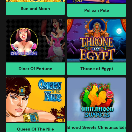
Utilizzando i dati, tieni traccia delle tue abitudini
Sun and Moon
Pelican Pete
Consigli pratici per i giocatori
Una lista di controllo di configurazione rapida per la
sicurezza
Diner Of Fortune
Throne of Egypt
Childhood Sweets Christmas Editio
Queen Of The Nile