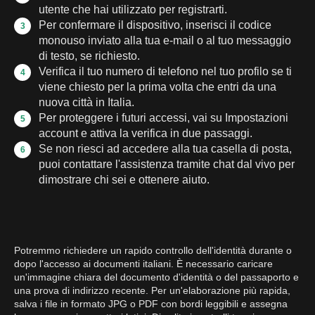
utente che hai utilizzato per registrarti.
Per confermare il dispositivo, inserisci il codice
monouso inviato alla tua e-mail o al tuo messaggio
di testo, se richiesto.
Verifica il tuo numero di telefono nel tuo profilo se ti
viene chiesto per la prima volta che entri da una
nuova città in Italia.
Per proteggere i futuri accessi, vai su Impostazioni
account e attiva la verifica in due passaggi.
Se non riesci ad accedere alla tua casella di posta,
puoi contattare l'assistenza tramite chat dal vivo per
dimostrare chi sei e ottenere aiuto.
Potremmo richiedere un rapido controllo dell'identità durante o
dopo l'accesso ai documenti italiani. È necessario caricare
un'immagine chiara del documento d'identità o del passaporto e
una prova di indirizzo recente. Per un'elaborazione più rapida,
salva i file in formato JPG o PDF con bordi leggibili e assegna