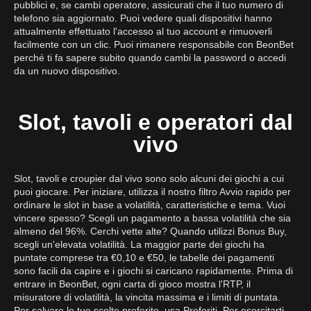
pubblici e, se cambi operatore, assicurati che il tuo numero di
telefono sia aggiornato. Puoi vedere quali dispositivi hanno
attualmente effettuato l'accesso al tuo account e rimuoverli
facilmente con un clic. Puoi rimanere responsabile con BeonBet
perché ti fa sapere subito quando cambi la password o accedi
da un nuovo dispositivo.
Slot, tavoli e operatori dal
vivo
Slot, tavoli e croupier dal vivo sono solo alcuni dei giochi a cui
puoi giocare. Per iniziare, utilizza il nostro filtro Avvio rapido per
ordinare le slot in base a volatilità, caratteristiche e tema. Vuoi
vincere spesso? Scegli un pagamento a bassa volatilità che sia
almeno del 96%. Cerchi vette alte? Quando utilizzi Bonus Buy,
scegli un'elevata volatilità. La maggior parte dei giochi ha
puntate comprese tra €0,10 e €50, le tabelle dei pagamenti
sono facili da capire e i giochi si caricano rapidamente. Prima di
entrare in BeonBet, ogni carta di gioco mostra l'RTP, il
misuratore di volatilità, la vincita massima e i limiti di puntata.
Per salvare le tue scelte preferite, usa Preferiti. Per esercitarti