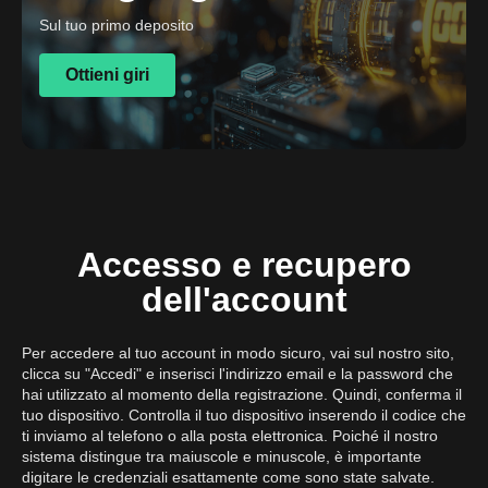
Sul tuo primo deposito
Ottieni giri
Accesso e recupero
dell'account
Per accedere al tuo account in modo sicuro, vai sul nostro sito,
clicca su "Accedi" e inserisci l'indirizzo email e la password che
hai utilizzato al momento della registrazione. Quindi, conferma il
tuo dispositivo. Controlla il tuo dispositivo inserendo il codice che
ti inviamo al telefono o alla posta elettronica. Poiché il nostro
sistema distingue tra maiuscole e minuscole, è importante
digitare le credenziali esattamente come sono state salvate.