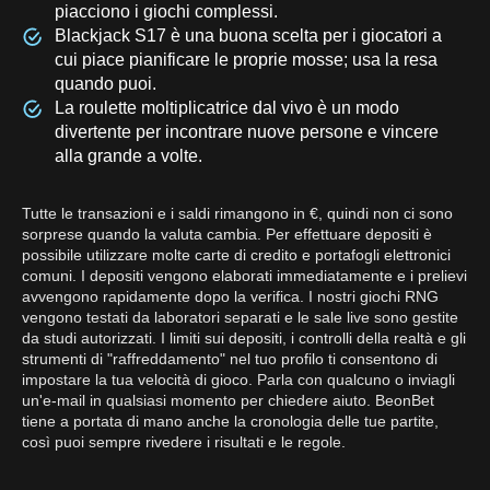
piacciono i giochi complessi.
Blackjack S17 è una buona scelta per i giocatori a
cui piace pianificare le proprie mosse; usa la resa
quando puoi.
La roulette moltiplicatrice dal vivo è un modo
divertente per incontrare nuove persone e vincere
alla grande a volte.
Tutte le transazioni e i saldi rimangono in €, quindi non ci sono
sorprese quando la valuta cambia. Per effettuare depositi è
possibile utilizzare molte carte di credito e portafogli elettronici
comuni. I depositi vengono elaborati immediatamente e i prelievi
avvengono rapidamente dopo la verifica. I nostri giochi RNG
vengono testati da laboratori separati e le sale live sono gestite
da studi autorizzati. I limiti sui depositi, i controlli della realtà e gli
strumenti di "raffreddamento" nel tuo profilo ti consentono di
impostare la tua velocità di gioco. Parla con qualcuno o inviagli
un'e-mail in qualsiasi momento per chiedere aiuto. BeonBet
tiene a portata di mano anche la cronologia delle tue partite,
così puoi sempre rivedere i risultati e le regole.