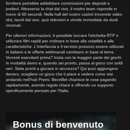
fornitore potrebbe addebitare commissioni per depositi e
prelievi. Attraverso la chat dal vivo, il nostro team risponde in
meno di 60 secondi. Nella hall del nostro casinò troverete video
slot, tavoli dal vivo, quiz televisivi e vincite immediate da studi
rinomati.
Per ulteriori informazioni, è possibile toccare l'etichetta RTP o
utilizzare filtri rapidi per ordinare in base alla volatilità e alle
caratteristiche. L'interfaccia e il servizio possono essere utilizzati
in italiano e le offerte settimanali cambiano in base al tema.
Vorresti esercitarti prima? Inizia con la maggior parte dei giochi
in modalità demo e, quando sei pronto, passa al gioco con soldi
veri. Siete pronti a giocare in sicurezza? Qui puoi aggiungere
denaro, scegliere un gioco che ti piace e vedere come stai
andando nell'hub Premi. BeonBet chiarisce le cose pagando
rapidamente, avendo regole chiare e offrendo un supporto
specificamente pensato per l'Italia.
Bonus di benvenuto